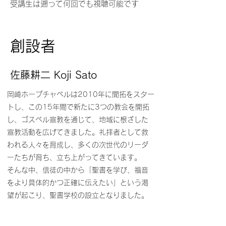
受講生は遡って何回でも視聴可能です
創設者
佐藤耕二 Koji Sato
岡崎ホープチャペルは2010年に開拓をスター
トし、この15年間で新たに3つの教会を開拓
し、ゴスペル宣教を通じて、地域に根ざした
宣教活動を広げてきました。礼拝者として救
われる人々を育成し、多くの次世代のリーダ
ーたちが育ち、立ち上がってきています。
そんな中、信徒の中から「聖書を学び、福音
をより具体的かつ正確に伝えたい」という渇
望が起こり、聖書学校の設立となりました。
今はYouTubeやアプリを通じて自由に学べる